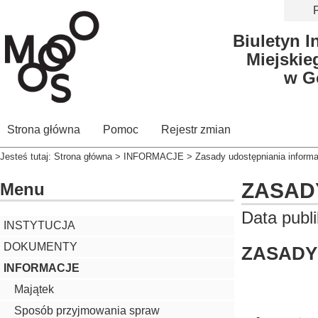
P
Biuletyn I
Miejskie
w G
Strona główna
Pomoc
Rejestr zmian
Jesteś tutaj:
Strona główna
>
INFORMACJE
> Zasady udostępniania informa
ZASAD
Menu
Data publi
INSTYTUCJA
DOKUMENTY
ZASADY
INFORMACJE
Majątek
Sposób przyjmowania spraw