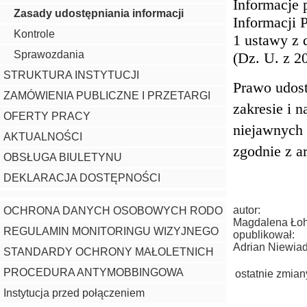
Informacje 
Zasady udostępniania informacji
Informacji P
Kontrole
1 ustawy z 
Sprawozdania
(Dz. U. z 20
STRUKTURA INSTYTUCJI
Prawo udost
ZAMÓWIENIA PUBLICZNE I PRZETARGI
zakresie i 
OFERTY PRACY
niejawnych 
AKTUALNOŚCI
zgodnie z ar
OBSŁUGA BIULETYNU
DEKLARACJA DOSTĘPNOŚCI
autor:
OCHRONA DANYCH OSOBOWYCH RODO
Magdalena Ło
REGULAMIN MONITORINGU WIZYJNEGO
opublikował:
Adrian Niewia
STANDARDY OCHRONY MAŁOLETNICH
PROCEDURA ANTYMOBBINGOWA
ostatnie zmian
Instytucja przed połączeniem